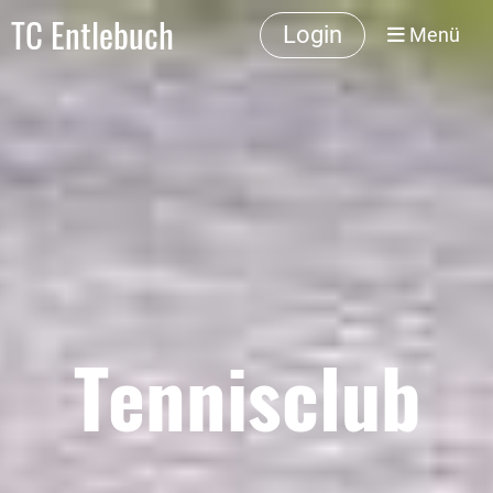
TC Entlebuch
Login
Menü
Tennisclub