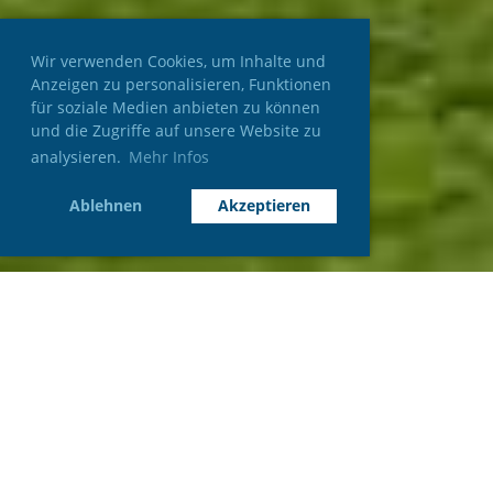
Wir verwenden Cookies, um Inhalte und
Anzeigen zu personalisieren, Funktionen
für soziale Medien anbieten zu können
und die Zugriffe auf unsere Website zu
analysieren.
Mehr Infos
Ablehnen
Akzeptieren
Über uns